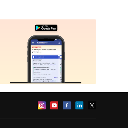
Sign In/Sign Up
We endeavor to keep you informed and help you
choose the right Career path. Sign in and
Exams, Study
access our resources on
Material, Counseling, Colleges etc.
Enter Mobile