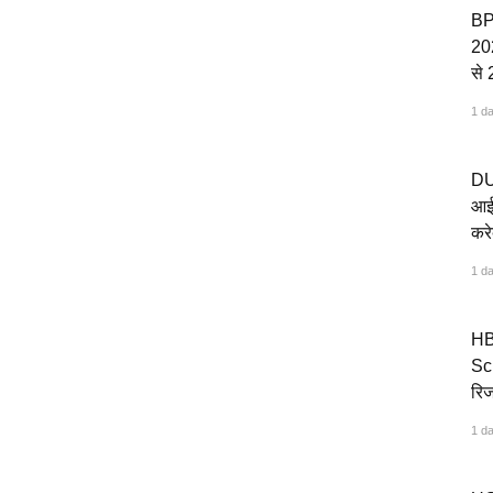
BP
20
से 
अप
1 d
DU
आईट
करे
अग
1 d
HB
Scr
रिज
अग
1 d