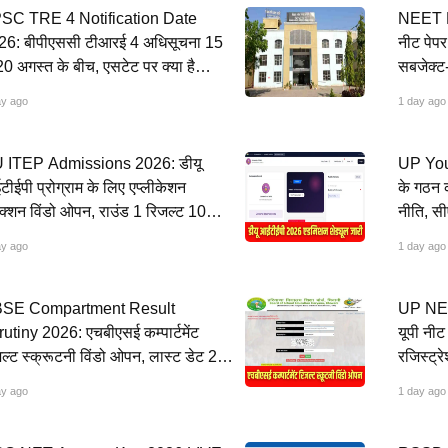
SC TRE 4 Notification Date
NEET P
26: बीपीएससी टीआरई 4 अधिसूचना 15
नीट पेपर
20 अगस्त के बीच, एसटेट पर क्या है
सबजेक्ट-
डेट?
ay ago
1 day ago
 ITEP Admissions 2026: डीयू
UP Youth
ीईपी प्रोग्राम के लिए एप्लीकेशन
के गठन क
क्शन विंडो ओपन, राउंड 1 रिजल्ट 10
नीति, सी
स्त को
ay ago
1 day ago
SE Compartment Result
UP NEE
utiny 2026: एचबीएसई कम्पार्टमेंट
यूपी नीट
ल्ट स्क्रूटनी विंडो ओपन, लास्ट डेट 26
रजिस्ट्र
स्त
अगस्त
ay ago
1 day ago