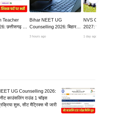
h Teacher
Bihar NEET UG
NVS Class 6 Admiss
 छत्तीसगढ़ में
Counselling 2026: बिहार
2027: जवाहर नवोदय विद्य
4 पदों के लिए
नीट सीट मैट्रिक्स जारी; राउंड
कक्षा 6 प्रवेश परीक्षा के लि
3 hours ago
1 day ago
स्ट डेट 2
1, 2 के लिए आवेदन, चॉइस
आवेदन की तिथि 10 अगस्
फिलिंग 10 अगस्त से
बढ़ी
EET UG Counselling 2026:
नीट काउंसलिंग राउंड 1 चॉइस
्रक्रिया शुरू, सीट मैट्रिक्स भी जारी