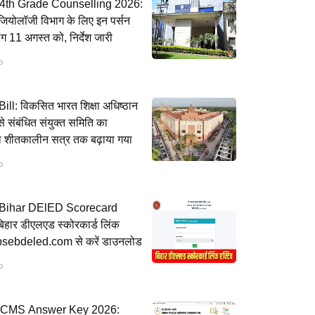
th Grade Counselling 2026:
जियोलॉजी विभाग के लिए इन पर्सन
ग 11 अगस्त को, निर्देश जारी
o
ll: विकसित भारत शिक्षा अधिष्ठान
े संबंधित संयुक्त समिति का
ल शीतकालीन सत्र तक बढ़ाया गया
o
ihar DElED Scorecard
िहार डीएलएड स्कोरकार्ड लिंक
 bsebdeled.com से करें डाउनलोड
o
CMS Answer Key 2026: