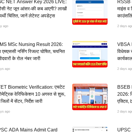
C NET Answer Key 2026 LIVE:
RSSB 4
ीसी नेट जून आंसर-की कब आएगी? लाखों
माइंस व 
यर्थी चिंतित, जानें लेटेस्ट अपडेट्स
काउंसलिं
ay ago
2 days ag
IMS MSc Nursing Result 2026:
VBSA Bi
स एमएससी नर्सिंग रिजल्ट घोषित, चयनित
विधेयक स
मीदवारों के रोल नंबर जारी
कार्यका
ays ago
2 days ag
ET Biometric Verification: एचटेट
BSEB B
ोमेट्रिक वेरिफिकेशन 10 अगस्त से शुरू,
2026: ब
िलों में सेंटर, निर्देश जारी
एक्टिव,
ays ago
2 days ag
SC ADA Mains Admit Card
UPSC 