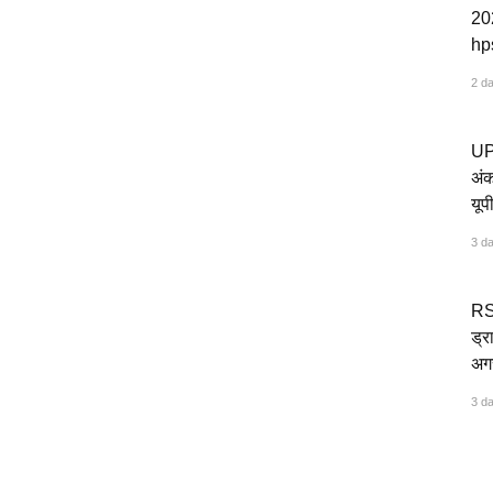
202
hps
एग्
2 d
UPM
अंक
यूप
3 d
RS
ड्र
अगस
जार
3 d