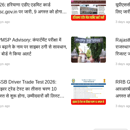
6: हरियाणा एडीए एडमिट कार्ड
यूपीएसस
c.gov.in पर जारी, 9 अगस्त को होगा
लिए जार
जाम
ays ago
3 days ag
SP Advisory: कंपार्टमेंट परीक्षा में
Rajast
 बढ़ाने के नाम पर साइबर ठगी से सावधान,
राजस्था
ी बोर्ड ने किया अलर्ट
रिजल्ट जा
ays ago
3 days ag
SB Driver Trade Test 2026:
RRB Gr
ाइवर ट्रेड टेस्ट का तीसरा चरण 10
आरआरबी 
्त से शुरू होगा, उम्मीदवारों की लिस्ट
अगस्त की
ी
जल्द
ays ago
3 days ag