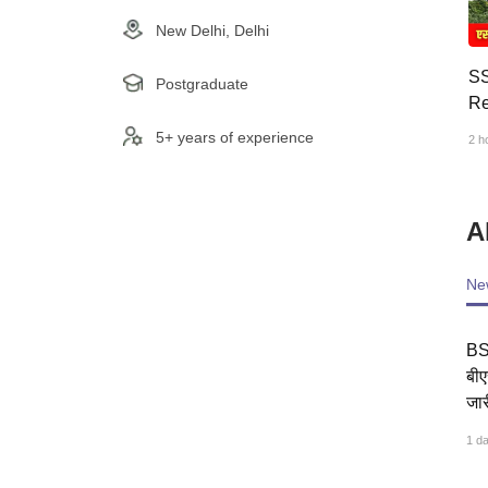
New Delhi, Delhi
SS
Postgraduate
Re
एस
5+ years of experience
2 h
कब
स्क
A
Ne
BS
बीए
जारी
1 d