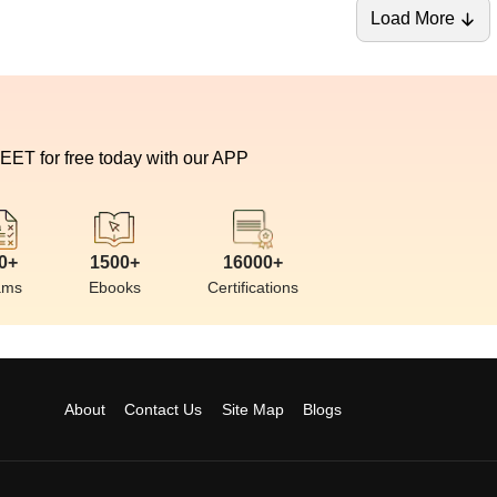
Load More
NEET for free today with our APP
0+
1500+
16000+
ams
Ebooks
Certifications
About
Contact Us
Site Map
Blogs