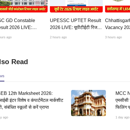
C GD Constable
UPESSC UPTET Result
Chhattisgar
sult 2026 LIVE:
2026 LIVE: यूपीटीईटी रिजल्ट
Vacancy 2026:
एससी जीडी कांस्टेबल रिजल्ट
@upessc.up.gov.in पर
टीचर्स के 1,65
ours ago
2 hours ago
3 hours ago
 आएगा? जानें लेटेस्ट अपडेट,
जल्द, जानें लेटेस्ट अपडेट,
आवेदन शुरू, ला
ोरकार्ड लिंक
पासिंग मार्क्स
सितंबर
lso Read
ws
EB 12th Marksheet 2026:
MCC N
सईबी इंटर विशेष व कंपार्टमेंटल मार्कशीट
एमसीसी 
, संबंधित स्कूलों से करें प्राप्त
फिलिंग प
ay ago
1 day ago