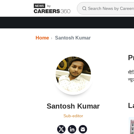
by
Home
Santosh Kumar
P
मीड
न्य
L
Santosh Kumar
Sub-editor