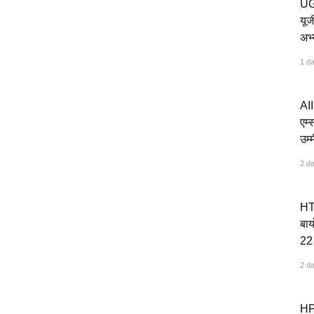
UG
यूज
अभ्
1 d
AI
एम्
उम्
2 d
HT
बाय
22 ज
2 d
HP