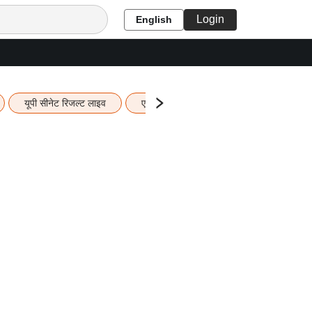
Login
English
यूपी सीनेट रिजल्ट लाइव
एचबीएसई 12वीं का रिजल्ट लाइव
यूपी ब