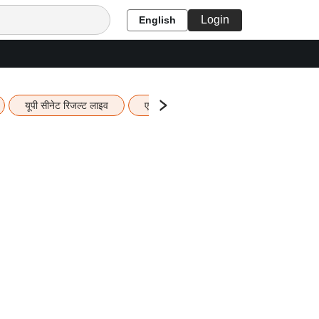
Login
English
यूपी सीनेट रिजल्ट लाइव
एचबीएसई 12वीं का रिजल्ट लाइव
यूपी ब