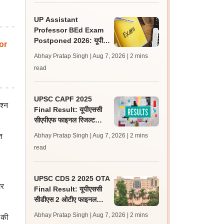
UP Assistant
Professor BEd Exam
Postponed 2026: यूपी
or
असिस्टेंट प्रोफेसर बीएड परीक्षा
Abhay Pratap Singh | Aug 7, 2026
| 2 mins
स्थगित, नई तिथि बाद में
read
UPSC CAPF 2025
श्न
Final Result: यूपीएससी
सीएपीएफ फाइनल रिजल्ट
upsc.gov.in पर जारी,
त
Abhay Pratap Singh | Aug 7, 2026
| 2 mins
350 अभ्यर्थी चयनित
read
UPSC CDS 2 2025 OTA
गर
Final Result: यूपीएससी
सीडीएस 2 ओटीए फाइनल
रिजल्ट upsc.gov.in पर
Abhay Pratap Singh | Aug 7, 2026
| 2 mins
 की
जारी, 483 कैंडिडेट चयनित