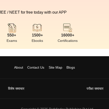
 JEE / NEET for free today with our APP
550+
1500+
16000+
Exams
Ebooks
Certifications
About
Contact Us
Site Map
Blogs
विशेष समाचार
परीक्षा समाचार
Copyright ©
2026
Pathfinder Publishing Pvt Ltd.