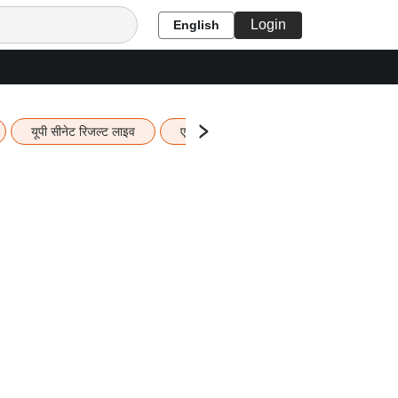
Login
English
यूपी सीनेट रिजल्ट लाइव
एचबीएसई 12वीं का रिजल्ट लाइव
यूपी ब