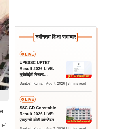
[
]
नवीनतम शिक्षा समाचार
LIVE
UPESSC UPTET
Result 2026 LIVE:
यूपीटीईटी रिजल्ट
@upessc.up.gov.in पर
Santosh Kumar | Aug 7, 2026
| 3 mins read
जल्द, जानें लेटेस्ट अपडेट,
पासिंग मार्क्स
LIVE
SSC GD Constable
ाल
Result 2026 LIVE:
ै।
एसएससी जीडी कांस्टेबल
ोकने
रिजल्ट कब आएगा? जानें
Santosh Kumar | Aug 7, 2026
| 4 mins read