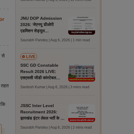
अपडेट्स
JNU DOP Admission
or
2026: जेएनयू डीओपी
एडमिशन शेड्यूल
jnuee.jnu.ac.in पर जारी,
Saurabh Pandey | Aug 6, 2026
| 1 min read
24 अगस्त को जारी होगी मेरिट
लिस्ट
 से
LIVE
SSC GD Constable
Result 2026 LIVE:
एसएससी जीडी कांस्टेबल
रिजल्ट कब आएगा? जानें
के तहत
Santosh Kumar | Aug 6, 2026
| 3 mins read
लेटेस्ट अपडेट, स्कोरकार्ड लिंक
ाकि
JSSC Inter Level
Recruitment 2026:
झारखंड इंटर लेवल भर्ती के लिए
आवेदन जारी, पात्रता मानदंड,
Saurabh Pandey | Aug 6, 2026
| 2 mins read
शुल्क जानें