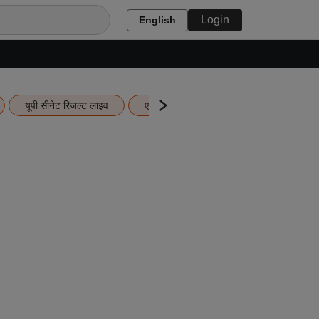
Login
English
यूपी सीनेट रिजल्ट लाइव
एचबीएसई 12वीं का रिजल्ट लाइव
यूपी ब