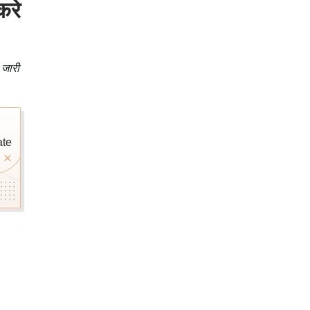
करे
 जारी
ate