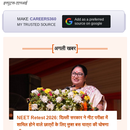
इनपुट्स-एएनआई
MAKE
CAREERS360
Add as a preferred
source on google
MY TRUSTED SOURCE
[
]
अगली खबर
NEET Retest 2026: दिल्ली सरकार ने नीट परीक्षा में
शामिल होने वाले छात्रों के लिए मुफ्त बस यात्रा की घोषणा