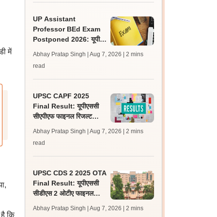
UP Assistant
Professor BEd Exam
Postponed 2026: यूपी
असिस्टेंट प्रोफेसर बीएड परीक्षा
 में
Abhay Pratap Singh | Aug 7, 2026
| 2 mins
स्थगित, नई तिथि बाद में
read
UPSC CAPF 2025
Final Result: यूपीएससी
सीएपीएफ फाइनल रिजल्ट
upsc.gov.in पर जारी,
Abhay Pratap Singh | Aug 7, 2026
| 2 mins
350 अभ्यर्थी चयनित
read
UPSC CDS 2 2025 OTA
Final Result: यूपीएससी
या,
सीडीएस 2 ओटीए फाइनल
रिजल्ट upsc.gov.in पर
Abhay Pratap Singh | Aug 7, 2026
| 2 mins
जारी, 483 कैंडिडेट चयनित
 है कि