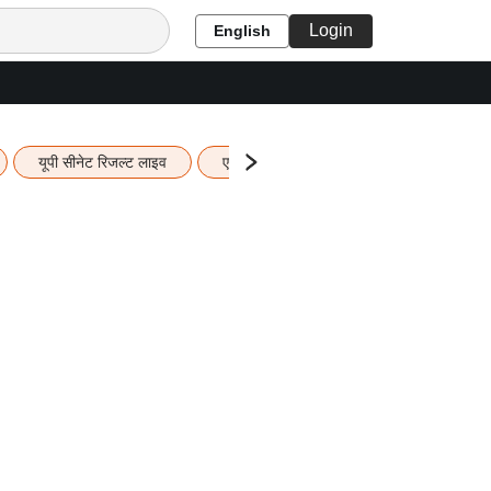
Login
English
यूपी सीनेट रिजल्ट लाइव
एचबीएसई 12वीं का रिजल्ट लाइव
यूपी ब