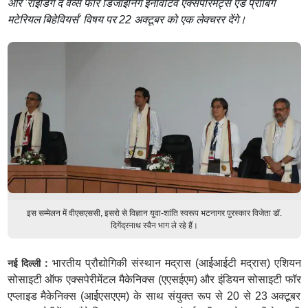
और 'राइडिंग द वेव्स फॉर डिजाइनिंग इनोवेटिव एक्सपेरिमेंट्स एंड प्रोबिंग
मटेरियल बिहेवियर्स' विषय पर 22 अक्टूबर को एक लेक्चरर देंगे।
इस सम्मेलन में वीएसएससी, इसरो से विज्ञान युवा-शांति स्वरूप भटनागर पुरस्कार विजेता डॉ.
दिगेंद्रनाथ स्वैन भाग ले रहे हैं।
भारतीय प्रौद्योगिकी संस्थान मद्रास (आईआईटी मद्रास) एशियन
नई दिल्ली :
सोसाइटी ऑफ एक्सपेरीमेंटल मैकेनिक्स (एएसईएम) और इंडियन सोसाइटी फॉर
एप्लाइड मैकेनिक्स (आईएसएएम) के साथ संयुक्त रूप से 20 से 23 अक्टूबर