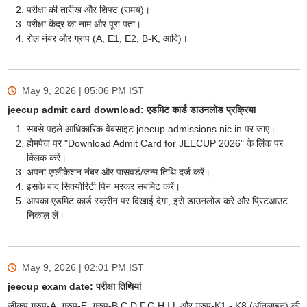
परीक्षा की तारीख और शिफ्ट (समय)।
परीक्षा केंद्र का नाम और पूरा पता।
रोल नंबर और ग्रुप (A, E1, E2, B-K, आदि)।
May 9, 2026 | 05:06 PM
IST
jeecup admit card download: एडमिट कार्ड डाउनलोड प्रक्रिया
सबसे पहले आधिकारिक वेबसाइट jeecup.admissions.nic.in पर जाएं।
होमपेज पर "Download Admit Card for JEECUP 2026" के लिंक पर
क्लिक करें।
अपना एप्लीकेशन नंबर और पासवर्ड/जन्म तिथि दर्ज करें।
इसके बाद सिक्योरिटी पिन भरकर सबमिट करें।
आपका एडमिट कार्ड स्क्रीन पर दिखाई देगा, इसे डाउनलोड करें और प्रिंटआउट
निकाल लें।
May 9, 2026 | 02:01 PM
IST
jeecup exam date: परीक्षा तिथियां
जीकप ग्रुप-A, ग्रुप-E, ग्रुप-B,C,D,F,G,H,I,L और ग्रुप-K1 - K8 (ऑनलाइन) की