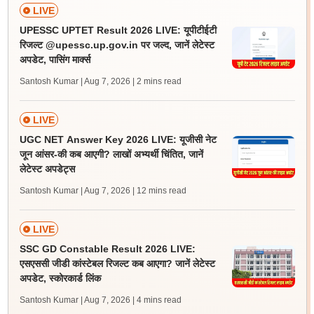
LIVE
UPESSC UPTET Result 2026 LIVE: यूपीटीईटी
रिजल्ट @upessc.up.gov.in पर जल्द, जानें लेटेस्ट
अपडेट, पासिंग मार्क्स
Santosh Kumar | Aug 7, 2026
| 2 mins read
Sign In/Sign Up
LIVE
We endeavor to keep you informed and help you
UGC NET Answer Key 2026 LIVE: यूजीसी नेट
choose the right Career path. Sign in and
जून आंसर-की कब आएगी? लाखों अभ्यर्थी चिंतित, जानें
Exams, Study
access our resources on
लेटेस्ट अपडेट्स
Material, Counseling, Colleges etc.
Santosh Kumar | Aug 7, 2026
| 12 mins read
Enter Mobile
LIVE
SSC GD Constable Result 2026 LIVE:
एसएससी जीडी कांस्टेबल रिजल्ट कब आएगा? जानें लेटेस्ट
Skip
Sign In
अपडेट, स्कोरकार्ड लिंक
Santosh Kumar | Aug 7, 2026
| 4 mins read