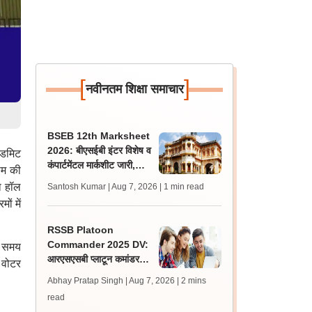
[
]
नवीनतम शिक्षा समाचार
BSEB 12th Marksheet
2026: बीएसईबी इंटर विशेष व
एडमिट
कंपार्टमेंटल मार्कशीट जारी,
ापम की
संबंधित स्कूलों से करें प्राप्त
ा हॉल
Santosh Kumar | Aug 7, 2026
| 1 min read
ों में
RSSB Platoon
Commander 2025 DV:
और समय
आरएसएसबी प्लाटून कमांडर
, वोटर
डीवी के लिए गाइडलाइंस जारी,
Abhay Pratap Singh | Aug 7, 2026
| 2 mins
फॉर्मेट डाउनलोड करें
read