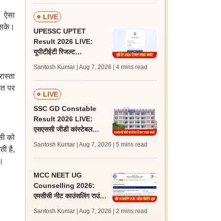
ं। ऐसा
LIVE
 सके।
UPESSC UPTET
Result 2026 LIVE:
यूपीटीईटी रिजल्ट
@upessc.up.gov.in पर
Santosh Kumar | Aug 7, 2026
| 4 mins read
जल्द, जानें लेटेस्ट अपडेट,
रास्ता
पासिंग मार्क्स
ीमत पर
LIVE
SSC GD Constable
Result 2026 LIVE:
एसएससी जीडी कांस्टेबल
िसी को
रिजल्ट कब आएगा? जानें
Santosh Kumar | Aug 7, 2026
| 5 mins read
ती है,
लेटेस्ट अपडेट, स्कोरकार्ड लिंक
ं।
MCC NEET UG
Counselling 2026:
एमसीसी नीट काउंसलिंग राउंड
1 चॉइस फिलिंग प्रक्रिया शुरू,
Santosh Kumar | Aug 7, 2026
| 2 mins read
सीट मैट्रिक्स भी जारी