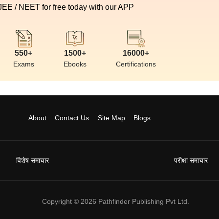
 JEE / NEET for free today with our APP
550+
1500+
16000+
Exams
Ebooks
Certifications
About
Contact Us
Site Map
Blogs
विशेष समाचार
परीक्षा समाचार
Copyright ©
2026
Pathfinder Publishing Pvt Ltd.