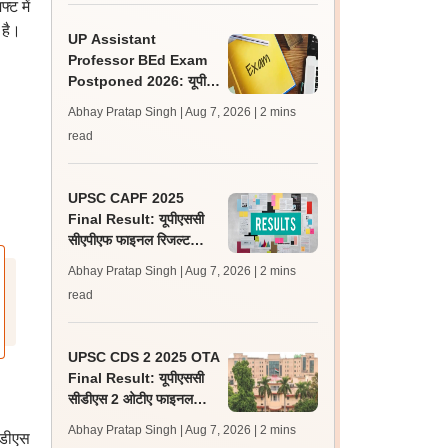
ट में
 है।
UP Assistant
Professor BEd Exam
Postponed 2026: यूपी
असिस्टेंट प्रोफेसर बीएड परीक्षा
Abhay Pratap Singh | Aug 7, 2026
| 2 mins
स्थगित, नई तिथि बाद में
read
UPSC CAPF 2025
Final Result: यूपीएससी
सीएपीएफ फाइनल रिजल्ट
upsc.gov.in पर जारी,
Abhay Pratap Singh | Aug 7, 2026
| 2 mins
350 अभ्यर्थी चयनित
read
UPSC CDS 2 2025 OTA
Final Result: यूपीएससी
सीडीएस 2 ओटीए फाइनल
रिजल्ट upsc.gov.in पर
Abhay Pratap Singh | Aug 7, 2026
| 2 mins
मडीएस
जारी, 483 कैंडिडेट चयनित