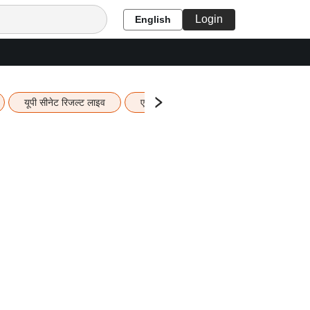
Login
English
यूपी सीनेट रिजल्ट लाइव
एचबीएसई 12वीं का रिजल्ट लाइव
यूपी ब