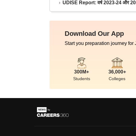
UDISE Report: वर्ष 2023-24 और 2025-2
Download Our App
Start you preparation journey for
300M+
36,000+
Students
Colleges