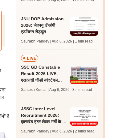
अपडेट्स
JNU DOP Admission
2026: जेएनयू डीओपी
एडमिशन शेड्यूल
jnuee.jnu.ac.in पर जारी,
Saurabh Pandey | Aug 6, 2026
| 1 min read
24 अगस्त को जारी होगी मेरिट
लिस्ट
LIVE
SSC GD Constable
क
Result 2026 LIVE:
एसएससी जीडी कांस्टेबल
रिजल्ट कब आएगा? जानें
अपना
Santosh Kumar | Aug 6, 2026
| 3 mins read
लेटेस्ट अपडेट, स्कोरकार्ड लिंक
 का
JSSC Inter Level
Recruitment 2026:
म” है
झारखंड इंटर लेवल भर्ती के लिए
आवेदन जारी, पात्रता मानदंड,
Saurabh Pandey | Aug 6, 2026
| 2 mins read
शुल्क जानें