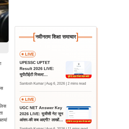
[
]
नवीनतम शिक्षा समाचार
LIVE
UPESSC UPTET
ग
Result 2026 LIVE:
यूपीटीईटी रिजल्ट
@upessc.up.gov.in पर
Santosh Kumar | Aug 6, 2026
| 2 mins read
जल्द, जानें लेटेस्ट अपडेट,
इस
पासिंग मार्क्स
LIVE
ुलिस
UGC NET Answer Key
ता
2026 LIVE: यूजीसी नेट जून
तियां
आंसर-की कब आएगी? लाखों
अभ्यर्थी चिंतित, जानें लेटेस्ट
Santosh Kumar | Aug 6, 2026
| 11 mins read