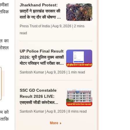
मीक्षा
Jharkhand Protest:
छात्रों ने झारखंड सरकार की
स्तविक
वार्ता के नए दौर की घोषणा को
‘राजनीतिक पैंतरेबाजी’ करार
Press Trust of India | Aug 9, 2026
| 2 mins
दिया
read
टल का
 सोशल
UP Police Final Result
2026: यूपी पुलिस मुख्य आरक्षी
मोटर परिवहन भर्ती परीक्षा का
परिणाम व कट ऑफ मार्क्स जारी
Santosh Kumar | Aug 9, 2026
| 1 min read
SSC GD Constable
Result 2026 LIVE:
एसएससी जीडी कांस्टेबल
रिजल्ट कब आएगा? जानें
Santosh Kumar | Aug 8, 2026
| 8 mins read
्टम को
लेटेस्ट अपडेट, स्कोरकार्ड लिंक
, ताकि
More