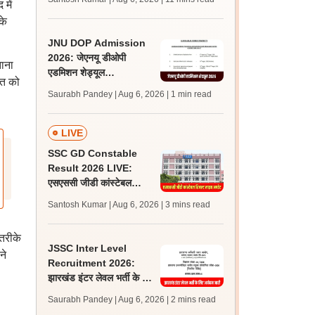
में
अपडेट्स
के
JNU DOP Admission
2026: जेएनयू डीओपी
ताना
एडमिशन शेड्यूल
रत को
jnuee.jnu.ac.in पर जारी,
Saurabh Pandey | Aug 6, 2026
| 1 min read
24 अगस्त को जारी होगी मेरिट
लिस्ट
LIVE
SSC GD Constable
Result 2026 LIVE:
एसएससी जीडी कांस्टेबल
रिजल्ट कब आएगा? जानें
Santosh Kumar | Aug 6, 2026
| 3 mins read
लेटेस्ट अपडेट, स्कोरकार्ड लिंक
तरीके
JSSC Inter Level
ने
Recruitment 2026:
झारखंड इंटर लेवल भर्ती के लिए
आवेदन जारी, पात्रता मानदंड,
Saurabh Pandey | Aug 6, 2026
| 2 mins read
शुल्क जानें