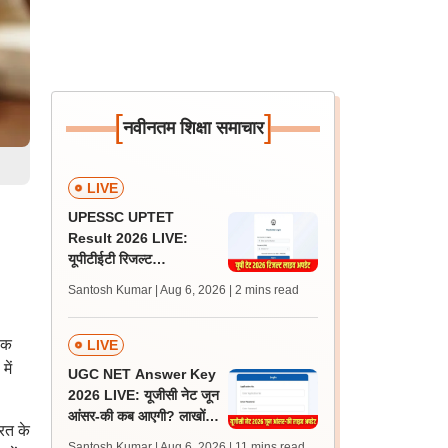
[
]
नवीनतम शिक्षा समाचार
LIVE
UPESSC UPTET
Result 2026 LIVE:
यूपीटीईटी रिजल्ट
@upessc.up.gov.in पर
Santosh Kumar | Aug 6, 2026
| 2 mins read
जल्द, जानें लेटेस्ट अपडेट,
पासिंग मार्क्स
षक
LIVE
ें
UGC NET Answer Key
2026 LIVE: यूजीसी नेट जून
आंसर-की कब आएगी? लाखों
रत के
अभ्यर्थी चिंतित, जानें लेटेस्ट
Santosh Kumar | Aug 6, 2026
| 11 mins read