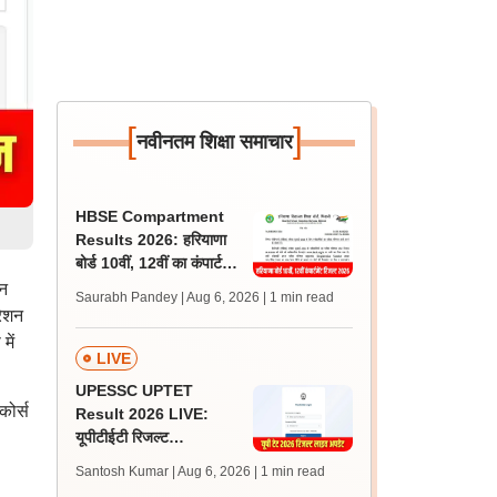
[
]
नवीनतम शिक्षा समाचार
HBSE Compartment
Results 2026: हरियाणा
बोर्ड 10वीं, 12वीं का कंपार्टमेंट
रिजल्ट bseh.org.in in पर
शन
Saurabh Pandey | Aug 6, 2026
| 1 min read
जारी
रेशन
में
LIVE
UPESSC UPTET
कोर्स
Result 2026 LIVE:
यूपीटीईटी रिजल्ट
@upessc.up.gov.in पर
Santosh Kumar | Aug 6, 2026
| 1 min read
जल्द, जानें लेटेस्ट अपडेट,