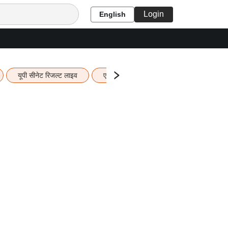
Login
English
यूपी सीनेट रिजल्ट लाइव
एचबीएसई 12वीं का रिजल्ट लाइव
यूपी ब