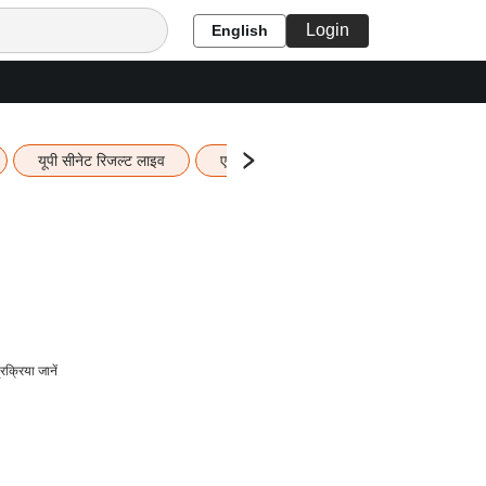
Login
English
यूपी सीनेट रिजल्ट लाइव
एचबीएसई 12वीं का रिजल्ट लाइव
यूपी ब
्रिया जानें