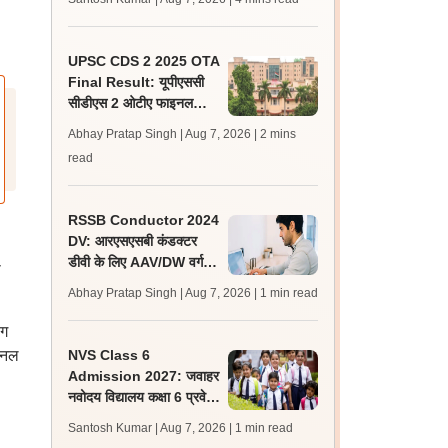
जल्द, जानें लेटेस्ट अपडेट,
पासिंग मार्क्स
UPSC CDS 2 2025 OTA
Final Result: यूपीएससी
सीडीएस 2 ओटीए फाइनल
रिजल्ट upsc.gov.in पर
Abhay Pratap Singh | Aug 7, 2026
| 2 mins
जारी, 483 कैंडिडेट चयनित
read
RSSB Conductor 2024
DV: आरएसएसबी कंडक्टर
डीवी के लिए AAV/DW वर्ग के
ी
160 अतिरिक्त अभ्यर्थी
Abhay Pratap Singh | Aug 7, 2026
| 1 min read
शॉर्टलिस्ट
लग
ाइनल
NVS Class 6
Admission 2027: जवाहर
नवोदय विद्यालय कक्षा 6 प्रवेश
परीक्षा के लिए आवेदन की तिथि
Santosh Kumar | Aug 7, 2026
| 1 min read
10 अगस्त तक बढ़ी