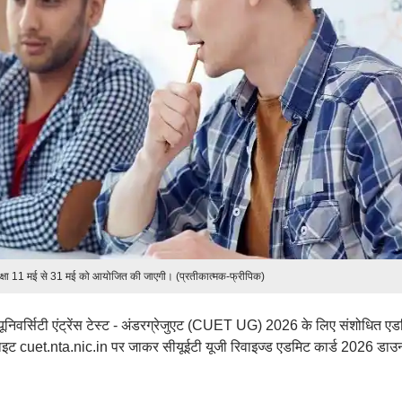
क्षा 11 मई से 31 मई को आयोजित की जाएगी। (प्रतीकात्मक-फ्रीपिक)
न यूनिवर्सिटी एंट्रेंस टेस्ट - अंडरग्रेजुएट (CUET UG) 2026 के लिए संशोधित ए
बसाइट cuet.nta.nic.in पर जाकर सीयूईटी यूजी रिवाइज्ड एडमिट कार्ड 2026 डा