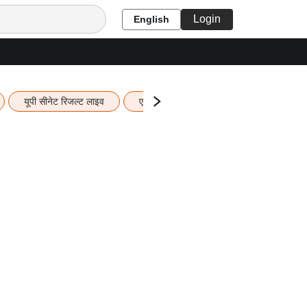
Login
English
यूपी सीनेट रिजल्ट लाइव
एचबीएसई 12वीं का रिजल्ट लाइव
यूपी ब