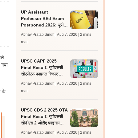
UP Assistant
Professor BEd Exam
Postponed 2026: यूपी
असिस्टेंट प्रोफेसर बीएड परीक्षा
Abhay Pratap Singh | Aug 7, 2026
| 2 mins
स्थगित, नई तिथि बाद में
read
िले
UPSC CAPF 2025
ा गया
Final Result: यूपीएससी
सीएपीएफ फाइनल रिजल्ट
upsc.gov.in पर जारी,
Abhay Pratap Singh | Aug 7, 2026
| 2 mins
350 अभ्यर्थी चयनित
 के
read
UPSC CDS 2 2025 OTA
Final Result: यूपीएससी
सीडीएस 2 ओटीए फाइनल
रिजल्ट upsc.gov.in पर
Abhay Pratap Singh | Aug 7, 2026
| 2 mins
जारी, 483 कैंडिडेट चयनित