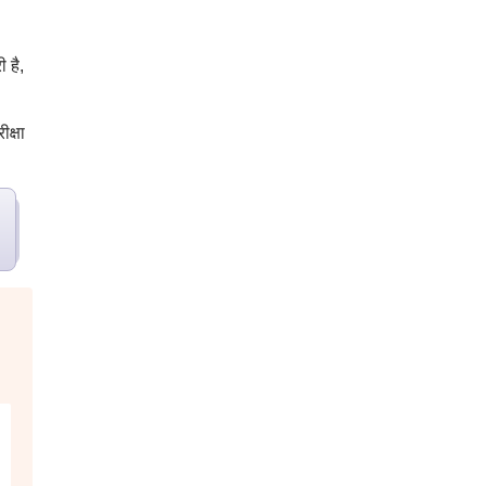
 है,
क्षा