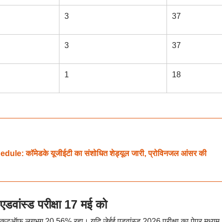
3
37
3
37
1
18
कॉमेडके यूजीईटी का संशोधित शेड्यूल जारी, प्रोविनजल आंसर की
ांस्ड परीक्षा 17 मई को
 कुल कटऑफ लगभग 20.56% रहा। यदि जेईई एडवांस्ड 2026 परीक्षा का पेपर मध्यम