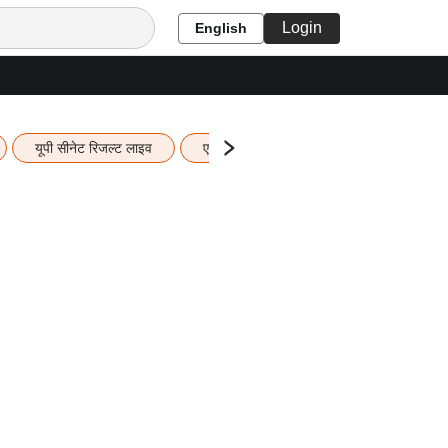
Login
English
यूपी सीनेट रिजल्ट लाइव
एचबीएसई 12वीं का रिजल्ट लाइव
यूपी ब