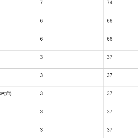
7
74
6
66
6
66
3
37
3
37
ल्यूडी)
3
37
3
37
3
37