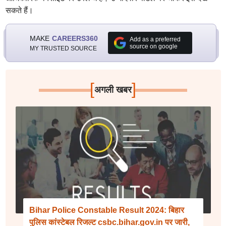
सकते हैं।
MAKE
CAREERS360
Add as a preferred
source on google
MY TRUSTED SOURCE
[
]
अगली खबर
Bihar Police Constable Result 2024: बिहार
पुलिस कांस्टेबल रिजल्ट csbc.bihar.gov.in पर जारी,