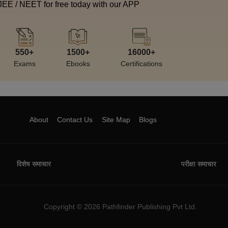
 JEE / NEET for free today with our APP
550+
1500+
16000+
Exams
Ebooks
Certifications
About
Contact Us
Site Map
Blogs
विशेष समाचार
परीक्षा समाचार
Copyright ©
2026
Pathfinder Publishing Pvt Ltd.