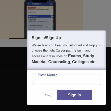
Sign In/Sign Up
We endeavor to keep you informed and help you
choose the right Career path. Sign in and
Exams, Study
access our resources on
Material, Counseling, Colleges etc.
Enter Mobile
कॉलेज समाचार
Sign In
Skip
Partner Sites: