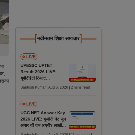
[
]
नवीनतम शिक्षा समाचार
LIVE
UPESSC UPTET
रभा
Result 2026 LIVE:
िक,
यूपीटीईटी रिजल्ट
 उसका
@upessc.up.gov.in पर
Santosh Kumar | Aug 6, 2026
| 2 mins read
जल्द, जानें लेटेस्ट अपडेट,
पासिंग मार्क्स
LIVE
UGC NET Answer Key
2026 LIVE: यूजीसी नेट जून
आंसर-की कब आएगी? लाखों
अभ्यर्थी चिंतित, जानें लेटेस्ट
Santosh Kumar | Aug 6, 2026
| 11 mins read