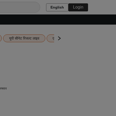
Login
English
यूपी सीनेट रिजल्ट लाइव
एचबीएसई 12वीं का रिजल्ट लाइव
यूपी ब
रफ्तार