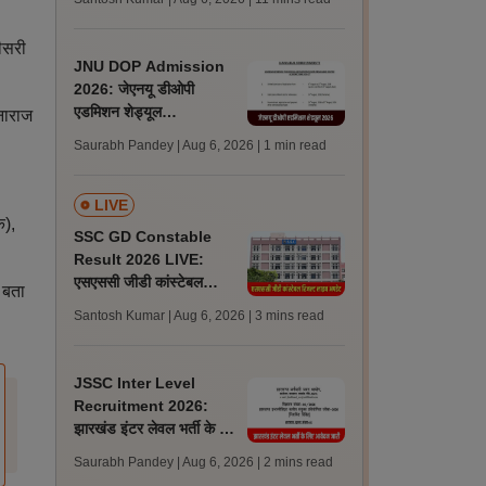
अपडेट्स
ीसरी
JNU DOP Admission
2026: जेएनयू डीओपी
एडमिशन शेड्यूल
 नाराज
jnuee.jnu.ac.in पर जारी,
Saurabh Pandey | Aug 6, 2026
| 1 min read
24 अगस्त को जारी होगी मेरिट
लिस्ट
LIVE
क),
SSC GD Constable
Result 2026 LIVE:
एसएससी जीडी कांस्टेबल
 बता
रिजल्ट कब आएगा? जानें
Santosh Kumar | Aug 6, 2026
| 3 mins read
लेटेस्ट अपडेट, स्कोरकार्ड लिंक
JSSC Inter Level
Recruitment 2026:
झारखंड इंटर लेवल भर्ती के लिए
आवेदन जारी, पात्रता मानदंड,
Saurabh Pandey | Aug 6, 2026
| 2 mins read
शुल्क जानें