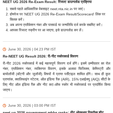
NEET UG 2026 Re-Exam Result: रिजल्ट डाउनलोड प्रक्रिया
सबसे पहले आधिकारिक वेबसाइट neet.nta.nic.in पर जाएं।
होमपेज पर 'NEET UG 2026 Re-Exam Result/Scorecard' लिंक पर
क्लिक करें।
अब अपना एप्लीकेशन नंबर और पासवर्ड या जन्मतिथि दर्ज करके सबमिट करें।
आपका रिजल्ट स्क्रीन पर आ जाएगा, इसे डाउनलोड कर लें।
June 30, 2026 | 04:23 PM
IST
Re-NEET UG Result 2026: री-नीट स्कोरकार्ड विवरण
री-नीट 2026 स्कोरकार्ड में कई महत्वपूर्ण विवरण दर्ज होंगे। इसमें उम्मीदवार का रोल
नंबर, एप्लीकेशन नंबर, व्यक्तिगत विवरण, इसके अलावा फिजिक्स, केमिस्ट्री और
बायोलॉजी (बॉटनी और जूलॉजी) विषयों में प्राप्त पर्सेंटाइल शामिल होंगे। साथ ही कुल
प्राप्तांक, क्वालिफाइंग स्टेटस, ऑल इंडिया रैंक (AIR), 15% एआईक्यू (AIQ) सीटों के
लिए नीट ऑल इंडिया रैंक और नीट कट-ऑफ स्कोर भी स्कोरकार्ड पर प्रदर्शित किया
जाएगा।
June 30, 2026 | 03:00 PM
IST
neet ug 2026 government mbbs ranks: नीट ओएमआर रिस्पॉन्स शीट