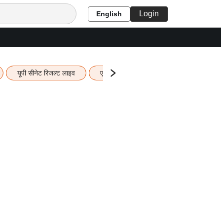
Login
English
यूपी सीनेट रिजल्ट लाइव
एचबीएसई 12वीं का रिजल्ट लाइव
यूपी ब