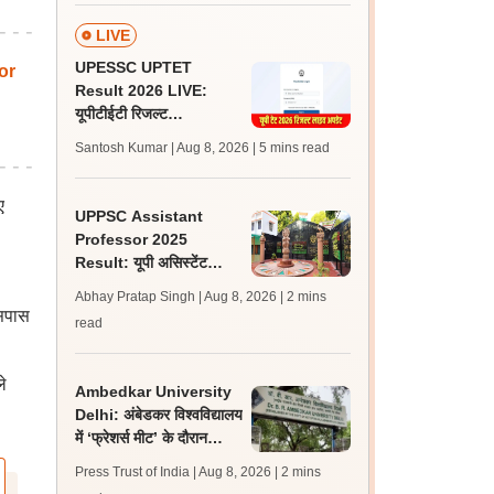
LIVE
UPESSC UPTET
or
Result 2026 LIVE:
यूपीटीईटी रिजल्ट
@upessc.up.gov.in पर
Santosh Kumar | Aug 8, 2026
| 5 mins read
जल्द, जानें लेटेस्ट अपडेट,
पासिंग मार्क्स
ए
UPPSC Assistant
Professor 2025
Result: यूपी असिस्टेंट
प्रोफेसर जीडीसी रिजल्ट 5
Abhay Pratap Singh | Aug 8, 2026
| 2 mins
विषयों के लिए जारी
आसपास
read
े
Ambedkar University
Delhi: अंबेडकर विश्वविद्यालय
में ‘फ्रेशर्स मीट’ के दौरान
आइसा और एबीवीपी के बीच हुई
Press Trust of India | Aug 8, 2026
| 2 mins
झड़प