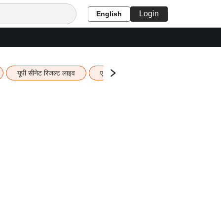
Login
English
यूपी सीनेट रिजल्ट लाइव
एचबीएसई 12वीं का रिजल्ट लाइव
यूपी ब