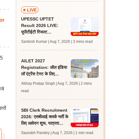
LIVE
UPESSC UPTET
or
Result 2026 LIVE:
यूपीटीईटी रिजल्ट
@upessc.up.gov.in पर
Santosh Kumar | Aug 7, 2026
| 3 mins read
जल्द, जानें लेटेस्ट अपडेट,
पासिंग मार्क्स
15
AILET 2027
Registration: ऑल इंडिया
लॉ एंट्रेंस टेस्ट के लिए
पंजीकरण आज से शुरू; पात्रता
Abhay Pratap Singh | Aug 7, 2026
| 2 mins
और आवेदन लिंक जानें
बजे
read
ारों
SBI Clerk Recruitment
2026: एसबीआई क्लर्क भर्ती के
लिए आवेदन शुरू, पात्रता
मानदंड, शुल्क, चयन प्रक्रिया
Saurabh Pandey | Aug 7, 2026
| 1 min read
जानें