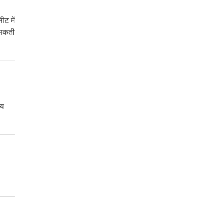
ीट में
ल सकती
्य