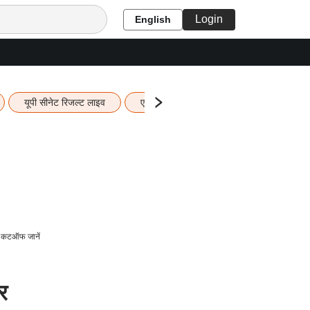
Login
English
यूपी सीनेट रिजल्ट लाइव
एचबीएसई 12वीं का रिजल्ट लाइव
यूपी ब
 कटऑफ जानें
र