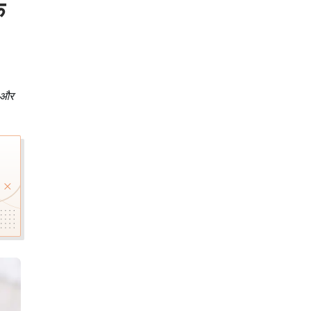
फ
, और