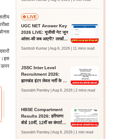
जल्द, जानें लेटेस्ट अपडेट,
पासिंग मार्क्स
नजातीय
LIVE
ीक्षा
UGC NET Answer Key
ी बोनस
2026 LIVE: यूजीसी नेट जून
आंसर-की कब आएगी? लाखों
अभ्यर्थी चिंतित, जानें लेटेस्ट
Santosh Kumar | Aug 6, 2026
| 11 mins read
वारों
अपडेट्स
गा।इस
ी ऊपर
JSSC Inter Level
Recruitment 2026:
झारखंड इंटर लेवल भर्ती के लिए
आवेदन जारी, पात्रता मानदंड,
Saurabh Pandey | Aug 6, 2026
| 2 mins read
शुल्क जानें
HBSE Compartment
Results 2026: हरियाणा
बोर्ड 10वीं, 12वीं का कंपार्टमेंट
रिजल्ट bseh.org.in in पर
Saurabh Pandey | Aug 6, 2026
| 1 min read
जारी