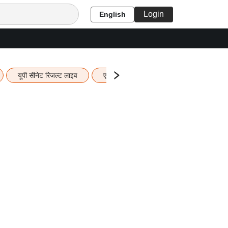
Login
English
यूपी सीनेट रिजल्ट लाइव
एचबीएसई 12वीं का रिजल्ट लाइव
यूपी ब