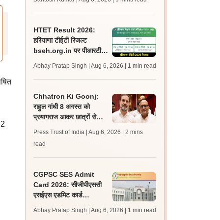
अपडेट्स
HTET Result 2026:
हरियाणा टीईटी रिजल्ट
bseh.org.in पर पीआरटी,
टीजीटी, पीजीटी के लिए जारी;
Abhay Pratap Singh | Aug 6, 2026
| 1 min read
डाउनलोड करें
घोषित
Chhatron Ki Goonj:
राहुल गांधी 8 अगस्त को
प्रयागराज आकर छात्रों से
 2
करेंगे संवाद - अजय राय
Press Trust of India | Aug 6, 2026
| 2 mins
read
CGPSC SES Admit
Card 2026: सीजीपीएससी
एसईएस एडमिट कार्ड
psc.cg.gov.in पर जारी,
Abhay Pratap Singh | Aug 6, 2026
| 1 min read
परीक्षा 16 अगस्त को होगी