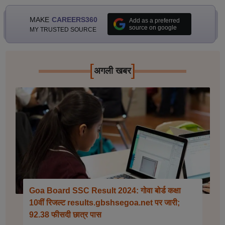
MAKE
CAREERS360
Add as a preferred
source on google
MY TRUSTED SOURCE
[
]
अगली खबर
Goa Board SSC Result 2024: गोवा बोर्ड कक्षा
10वीं रिजल्ट results.gbshsegoa.net पर जारी;
92.38 फीसदी छात्र पास