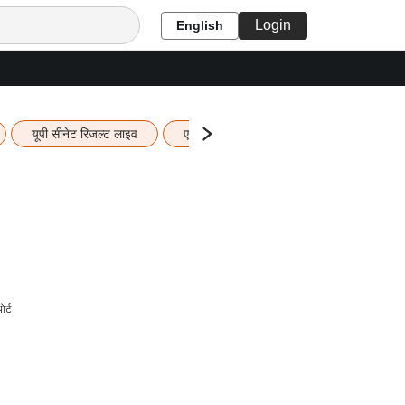
Login
English
यूपी सीनेट रिजल्ट लाइव
एचबीएसई 12वीं का रिजल्ट लाइव
यूपी ब
र्ट