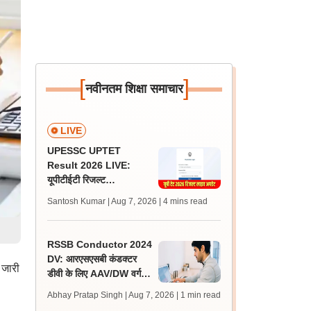
[
]
नवीनतम शिक्षा समाचार
LIVE
UPESSC UPTET
Result 2026 LIVE:
यूपीटीईटी रिजल्ट
@upessc.up.gov.in पर
Santosh Kumar | Aug 7, 2026
| 4 mins read
जल्द, जानें लेटेस्ट अपडेट,
पासिंग मार्क्स
RSSB Conductor 2024
DV: आरएसएसबी कंडक्टर
 जारी
डीवी के लिए AAV/DW वर्ग के
160 अतिरिक्त अभ्यर्थी
Abhay Pratap Singh | Aug 7, 2026
| 1 min read
शॉर्टलिस्ट