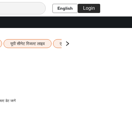
Login
English
यूपी सीनेट रिजल्ट लाइव
एचबीएसई 12वीं का रिजल्ट लाइव
यूपी ब
 डेट जानें