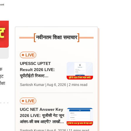
[
]
नवीनतम शिक्षा समाचार
LIVE
UPESSC UPTET
िक
Result 2026 LIVE:
यूपीटीईटी रिजल्ट
इट
@upessc.up.gov.in पर
्षा
Santosh Kumar | Aug 6, 2026
| 2 mins read
जल्द, जानें लेटेस्ट अपडेट,
पासिंग मार्क्स
LIVE
UGC NET Answer Key
2026 LIVE: यूजीसी नेट जून
आंसर-की कब आएगी? लाखों
अभ्यर्थी चिंतित, जानें लेटेस्ट
Santosh Kumar | Aug 6, 2026
| 11 mins read