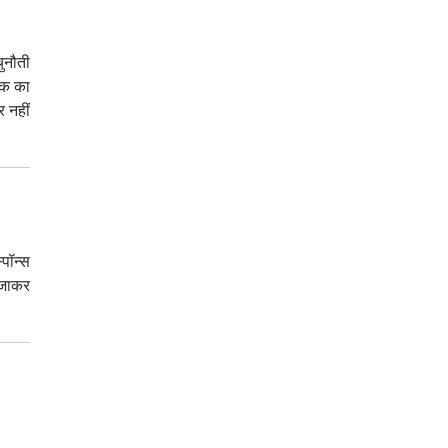
चुनौती
ल्क का
 नहीं
पॉन्स
 जाकर