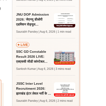
अपडेट्स
त
JNU DOP Admission
2026: जेएनयू डीओपी
एडमिशन शेड्यूल
jnuee.jnu.ac.in पर जारी,
Saurabh Pandey | Aug 6, 2026
| 1 min read
24 अगस्त को जारी होगी मेरिट
लिस्ट
LIVE
SSC GD Constable
Result 2026 LIVE:
एसएससी जीडी कांस्टेबल
रिजल्ट कब आएगा? जानें
Santosh Kumar | Aug 6, 2026
| 3 mins read
लेटेस्ट अपडेट, स्कोरकार्ड लिंक
JSSC Inter Level
Recruitment 2026:
झारखंड इंटर लेवल भर्ती के लिए
आवेदन जारी, पात्रता मानदंड,
Saurabh Pandey | Aug 6, 2026
| 2 mins read
शुल्क जानें