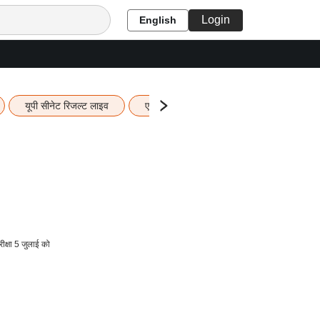
Login
English
यूपी सीनेट रिजल्ट लाइव
एचबीएसई 12वीं का रिजल्ट लाइव
यूपी ब
्षा 5 जुलाई को