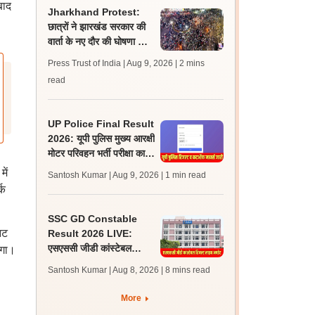
बाद
Jharkhand Protest:
छात्रों ने झारखंड सरकार की
वार्ता के नए दौर की घोषणा को
‘राजनीतिक पैंतरेबाजी’ करार
Press Trust of India | Aug 9, 2026
| 2 mins
दिया
read
UP Police Final Result
2026: यूपी पुलिस मुख्य आरक्षी
मोटर परिवहन भर्ती परीक्षा का
परिणाम व कट ऑफ मार्क्स जारी
ें
Santosh Kumar | Aug 9, 2026
| 1 min read
्क
SSC GD Constable
नट
Result 2026 LIVE:
एसएससी जीडी कांस्टेबल
एगा।
रिजल्ट कब आएगा? जानें
Santosh Kumar | Aug 8, 2026
| 8 mins read
लेटेस्ट अपडेट, स्कोरकार्ड लिंक
More