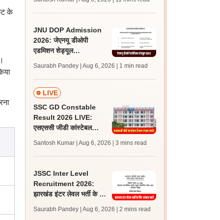
अपडेट्स
्ट के
JNU DOP Admission
2026: जेएनयू डीओपी
एडमिशन शेड्यूल
े।
jnuee.jnu.ac.in पर जारी,
Saurabh Pandey | Aug 6, 2026
| 1 min read
24 अगस्त को जारी होगी मेरिट
किया
लिस्ट
LIVE
रना
SSC GD Constable
Result 2026 LIVE:
एसएससी जीडी कांस्टेबल
रिजल्ट कब आएगा? जानें
Santosh Kumar | Aug 6, 2026
| 3 mins read
लेटेस्ट अपडेट, स्कोरकार्ड लिंक
JSSC Inter Level
Recruitment 2026:
झारखंड इंटर लेवल भर्ती के लिए
आवेदन जारी, पात्रता मानदंड,
Saurabh Pandey | Aug 6, 2026
| 2 mins read
शुल्क जानें