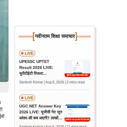
[
]
नवीनतम शिक्षा समाचार
LIVE
UPESSC UPTET
Result 2026 LIVE:
यूपीटीईटी रिजल्ट
@upessc.up.gov.in पर
Santosh Kumar | Aug 6, 2026
| 2 mins read
जल्द, जानें लेटेस्ट अपडेट,
पासिंग मार्क्स
LIVE
8
UGC NET Answer Key
टी
2026 LIVE: यूजीसी नेट जून
ईबी
आंसर-की कब आएगी? लाखों
अभ्यर्थी चिंतित, जानें लेटेस्ट
Santosh Kumar | Aug 6, 2026
| 11 mins read