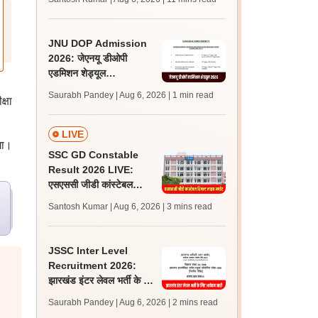
अपडेट्स
JNU DOP Admission
2026: जेएनयू डीओपी
एडमिशन शेड्यूल
jnuee.jnu.ac.in पर जारी,
Saurabh Pandey | Aug 6, 2026
| 1 min read
्षा
24 अगस्त को जारी होगी मेरिट
लिस्ट
LIVE
गा।
SSC GD Constable
Result 2026 LIVE:
एसएससी जीडी कांस्टेबल
रिजल्ट कब आएगा? जानें
Santosh Kumar | Aug 6, 2026
| 3 mins read
लेटेस्ट अपडेट, स्कोरकार्ड लिंक
JSSC Inter Level
Recruitment 2026:
झारखंड इंटर लेवल भर्ती के लिए
आवेदन जारी, पात्रता मानदंड,
Saurabh Pandey | Aug 6, 2026
| 2 mins read
शुल्क जानें