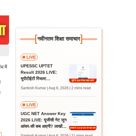
[
]
नवीनतम शिक्षा समाचार
LIVE
UPESSC UPTET
 में
Result 2026 LIVE:
यूपीटीईटी रिजल्ट
।
@upessc.up.gov.in पर
Santosh Kumar | Aug 6, 2026
| 2 mins read
जल्द, जानें लेटेस्ट अपडेट,
र
पासिंग मार्क्स
LIVE
UGC NET Answer Key
2026 LIVE: यूजीसी नेट जून
आंसर-की कब आएगी? लाखों
अभ्यर्थी चिंतित, जानें लेटेस्ट
Santosh Kumar | Aug 6, 2026
| 11 mins read