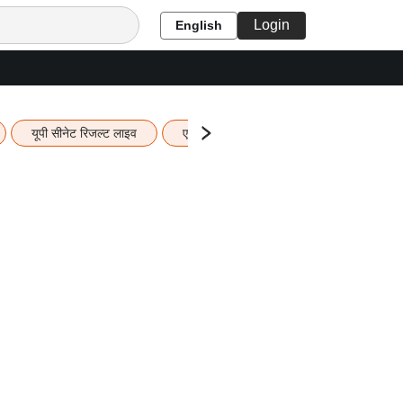
Login
English
यूपी सीनेट रिजल्ट लाइव
एचबीएसई 12वीं का रिजल्ट लाइव
यूपी ब