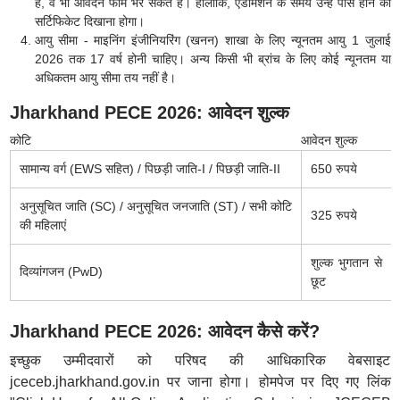
हैं, वे भी आवेदन फॉर्म भर सकते हैं। हालांकि, एडमिशन के समय उन्हें पास होने का
सर्टिफिकेट दिखाना होगा।
आयु सीमा - माइनिंग इंजीनियरिंग (खनन) शाखा के लिए न्यूनतम आयु 1 जुलाई
2026 तक 17 वर्ष होनी चाहिए। अन्य किसी भी ब्रांच के लिए कोई न्यूनतम या
अधिकतम आयु सीमा तय नहीं है।
Jharkhand PECE 2026: आवेदन शुल्क
कोटि
आवेदन शुल्क
सामान्य वर्ग (EWS सहित) / पिछड़ी जाति-I / पिछड़ी जाति-II
650 रुपये
अनुसूचित जाति (SC) / अनुसूचित जनजाति (ST) / सभी कोटि
325 रुपये
की महिलाएं
शुल्क भुगतान से
दिव्यांगजन (PwD)
छूट
Jharkhand PECE 2026: आवेदन कैसे करें?
इच्छुक उम्मीदवारों को परिषद की आधिकारिक वेबसाइट
jceceb.jharkhand.gov.in पर जाना होगा। होमपेज पर दिए गए लिंक