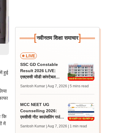
[
]
नवीनतम शिक्षा समाचार
LIVE
SSC GD Constable
Result 2026 LIVE:
ं हुई
एसएससी जीडी कांस्टेबल
रिजल्ट कब आएगा? जानें
Santosh Kumar | Aug 7, 2026
| 5 mins read
लेटेस्ट अपडेट, स्कोरकार्ड लिंक
लिया
िफाफा
MCC NEET UG
Counselling 2026:
ा कि
एमसीसी नीट काउंसलिंग राउंड
1 चॉइस फिलिंग प्रक्रिया शुरू,
 में
Santosh Kumar | Aug 7, 2026
| 1 min read
सीट मैट्रिक्स भी जारी