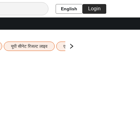
Login
English
यूपी सीनेट रिजल्ट लाइव
एचबीएसई 12वीं का रिजल्ट लाइव
यूपी ब