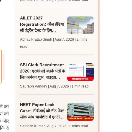
जल्द, जानें लेटेस्ट अपडेट,
पासिंग मार्क्स
AILET 2027
Registration: ऑल इंडिया
लॉ एंट्रेंस टेस्ट के लिए
पंजीकरण आज से शुरू; पात्रता
Abhay Pratap Singh | Aug 7, 2026
| 2 mins
और आवेदन लिंक जानें
read
SBI Clerk Recruitment
2026: एसबीआई क्लर्क भर्ती के
लिए आवेदन शुरू, पात्रता
मानदंड, शुल्क, चयन प्रक्रिया
Saurabh Pandey | Aug 7, 2026
| 1 min read
जानें
NEET Paper Leak
ाने का
Case: सीबीआई की नीट पेपर
या को
लीक जांच चार्जशीट में एनटीए
ंक और
के 3 सबजेक्ट-एक्सपर्ट्स के
Santosh Kumar | Aug 7, 2026
| 2 mins read
कि वे
नाम शामिल