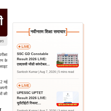
[
]
नवीनतम शिक्षा समाचार
ाइट)
LIVE
SSC GD Constable
ीक्षा
Result 2026 LIVE:
करण के
एसएससी जीडी कांस्टेबल
बसाइट
रिजल्ट कब आएगा? जानें
Santosh Kumar | Aug 7, 2026
| 5 mins read
लेटेस्ट अपडेट, स्कोरकार्ड लिंक
22 मई
LIVE
 अपनी
UPESSC UPTET
ों की
Result 2026 LIVE:
यूपीटीईटी रिजल्ट
@upessc.up.gov.in पर
ा
Santosh Kumar | Aug 7, 2026
| 3 mins read