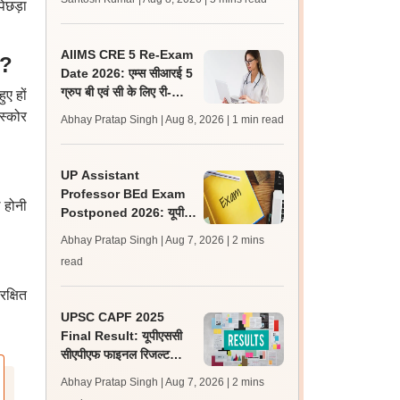
िछड़ा
लेटेस्ट अपडेट, स्कोरकार्ड लिंक
AIIMS CRE 5 Re-Exam
न?
Date 2026: एम्स सीआरई 5
ग्रुप बी एवं सी के लिए री-
ुए हों
एग्जाम शेड्यूल जारी, एडमिट
 स्कोर
Abhay Pratap Singh | Aug 8, 2026
| 1 min read
कार्ड जल्द
UP Assistant
Professor BEd Exam
ि होनी
Postponed 2026: यूपी
असिस्टेंट प्रोफेसर बीएड परीक्षा
Abhay Pratap Singh | Aug 7, 2026
| 2 mins
स्थगित, नई तिथि बाद में
read
क्षित
UPSC CAPF 2025
Final Result: यूपीएससी
सीएपीएफ फाइनल रिजल्ट
upsc.gov.in पर जारी,
Abhay Pratap Singh | Aug 7, 2026
| 2 mins
350 अभ्यर्थी चयनित