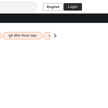
Login
English
यूपी सीनेट रिजल्ट लाइव
एचबीएसई 12वीं का रिजल्ट लाइव
यूपी ब