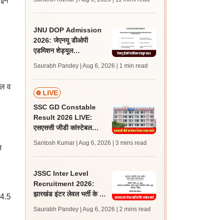
 इन
अपडेट्स
JNU DOP Admission
2026: जेएनयू डीओपी
एडमिशन शेड्यूल
jnuee.jnu.ac.in पर जारी,
Saurabh Pandey | Aug 6, 2026
| 1 min read
24 अगस्त को जारी होगी मेरिट
लिस्ट
ाल व
LIVE
SSC GD Constable
Result 2026 LIVE:
एसएससी जीडी कांस्टेबल
रिजल्ट कब आएगा? जानें
Santosh Kumar | Aug 6, 2026
| 3 mins read
न
लेटेस्ट अपडेट, स्कोरकार्ड लिंक
JSSC Inter Level
Recruitment 2026:
झारखंड इंटर लेवल भर्ती के लिए
 4.5
आवेदन जारी, पात्रता मानदंड,
Saurabh Pandey | Aug 6, 2026
| 2 mins read
शुल्क जानें