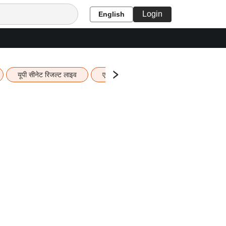
Login
English
यूपी सीनेट रिजल्ट लाइव
एचबीएसई 12वीं का रिजल्ट लाइव
यूपी ब