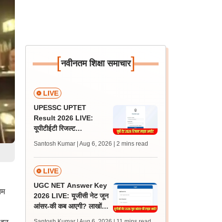
[
]
नवीनतम शिक्षा समाचार
LIVE
UPESSC UPTET
Result 2026 LIVE:
यूपीटीईटी रिजल्ट
@upessc.up.gov.in पर
Santosh Kumar | Aug 6, 2026
| 2 mins read
जल्द, जानें लेटेस्ट अपडेट,
पासिंग मार्क्स
LIVE
UGC NET Answer Key
िम
2026 LIVE: यूजीसी नेट जून
आंसर-की कब आएगी? लाखों
अभ्यर्थी चिंतित, जानें लेटेस्ट
Santosh Kumar | Aug 6, 2026
| 11 mins read