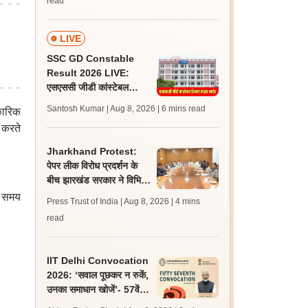
read
LIVE
SSC GD Constable
Result 2026 LIVE:
एसएससी जीडी कांस्टेबल
रिजल्ट कब आएगा? जानें
Santosh Kumar | Aug 8, 2026
| 6 mins read
कारिक
लेटेस्ट अपडेट, स्कोरकार्ड लिंक
 करते
Jharkhand Protest:
पेपर लीक विरोध प्रदर्शन के
बीच झारखंड सरकार ने विभिन्न
संगठनों से की बातचीत, गतिरोध
े समय
Press Trust of India | Aug 8, 2026
| 4 mins
बरकरार
read
IIT Delhi Convocation
2026: ‘सवाल पूछकर न रुकें,
उनका समाधान खोजें’- 57वें
दीक्षांत समारोह में छात्रों से