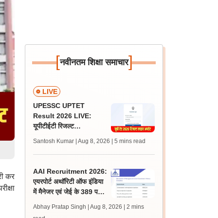
[
]
नवीनतम शिक्षा समाचार
LIVE
UPESSC UPTET
Result 2026 LIVE:
यूपीटीईटी रिजल्ट
@upessc.up.gov.in पर
Santosh Kumar | Aug 8, 2026
| 5 mins read
जल्द, जानें लेटेस्ट अपडेट,
पासिंग मार्क्स
AAI Recruitment 2026:
री कर
एयरपोर्ट अथॉरिटी ऑफ इंडिया
ीक्षा
में मैनेजर एवं जेई के 389 पदों
पर निकली भर्ती, आवेदन शुरू
Abhay Pratap Singh | Aug 8, 2026
| 2 mins