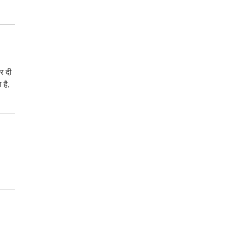
र दी
 है,