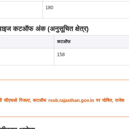
180
इज कटऑफ अंक (अनुसूचित क्षेत्र)
कटऑफ
158
ीएचओ रिजल्ट, कटऑफ rssb.rajasthan.gov.in पर घोषित, राजेश