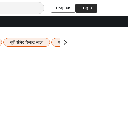
Login
English
यूपी सीनेट रिजल्ट लाइव
एचबीएसई 12वीं का रिजल्ट लाइव
यूपी ब