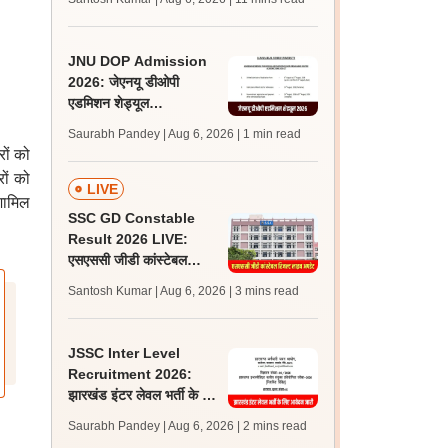
अपडेट्स
JNU DOP Admission
2026: जेएनयू डीओपी
एडमिशन शेड्यूल
jnuee.jnu.ac.in पर जारी,
Saurabh Pandey | Aug 6, 2026
| 1 min read
24 अगस्त को जारी होगी मेरिट
रों को
लिस्ट
ों को
LIVE
शामिल
SSC GD Constable
Result 2026 LIVE:
एसएससी जीडी कांस्टेबल
रिजल्ट कब आएगा? जानें
Santosh Kumar | Aug 6, 2026
| 3 mins read
लेटेस्ट अपडेट, स्कोरकार्ड लिंक
JSSC Inter Level
Recruitment 2026:
झारखंड इंटर लेवल भर्ती के लिए
आवेदन जारी, पात्रता मानदंड,
Saurabh Pandey | Aug 6, 2026
| 2 mins read
शुल्क जानें