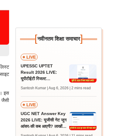
[
]
नवीनतम शिक्षा समाचार
LIVE
UPESSC UPTET
लिस्ट
Result 2026 LIVE:
साइट
यूपीटीईटी रिजल्ट
@upessc.up.gov.in पर
Santosh Kumar | Aug 6, 2026
| 2 mins read
जल्द, जानें लेटेस्ट अपडेट,
है। इस
पासिंग मार्क्स
क जैसी
LIVE
UGC NET Answer Key
2026 LIVE: यूजीसी नेट जून
आंसर-की कब आएगी? लाखों
अभ्यर्थी चिंतित, जानें लेटेस्ट
Santosh Kumar | Aug 6, 2026
| 11 mins read