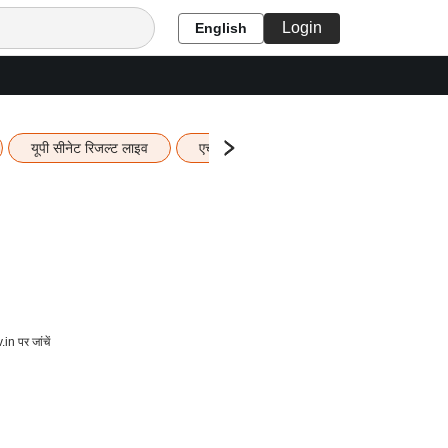
Login
English
यूपी सीनेट रिजल्ट लाइव
एचबीएसई 12वीं का रिजल्ट लाइव
यूपी बो
 पर जांचें