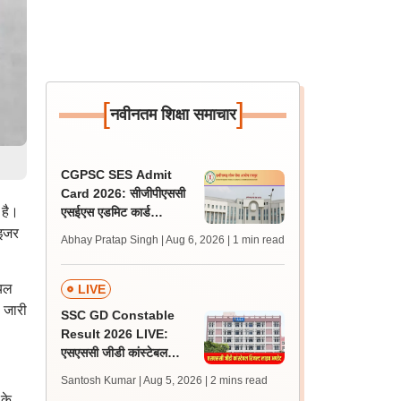
[
]
नवीनतम शिक्षा समाचार
CGPSC SES Admit
Card 2026: सीजीपीएससी
 है।
एसईएस एडमिट कार्ड
psc.cg.gov.in पर जारी,
ाइजर
Abhay Pratap Singh | Aug 6, 2026
| 1 min read
परीक्षा 16 अगस्त को होगी
ियल
LIVE
 जारी
SSC GD Constable
Result 2026 LIVE:
एसएससी जीडी कांस्टेबल
रिजल्ट कब आएगा? जानें
Santosh Kumar | Aug 5, 2026
| 2 mins read
लेटेस्ट अपडेट, स्कोरकार्ड लिंक
 के