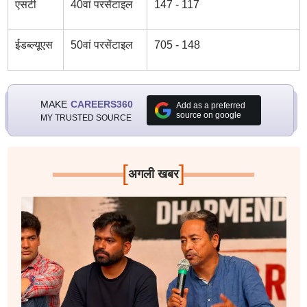
एसटी
40वां परसेंटाइल
147 - 117
ईडब्ल्यूएस
50वां परसेंटाइल
705 - 148
MAKE
CAREERS360
Add as a preferred
source on google
MY TRUSTED SOURCE
[
]
अगली खबर