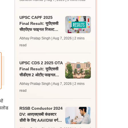
लेटेस्ट अपडेट, स्कोरकार्ड लिंक
UPSC CAPF 2025
Final Result: यूपीएससी
सीएपीएफ फाइनल रिजल्ट
upsc.gov.in पर जारी,
Abhay Pratap Singh | Aug 7, 2026
| 2 mins
350 अभ्यर्थी चयनित
read
UPSC CDS 2 2025 OTA
Final Result: यूपीएससी
सीडीएस 2 ओटीए फाइनल
रिजल्ट upsc.gov.in पर
Abhay Pratap Singh | Aug 7, 2026
| 2 mins
जारी, 483 कैंडिडेट चयनित
read
ों
अपलोड
RSSB Conductor 2024
DV: आरएसएसबी कंडक्टर
डीवी के लिए AAV/DW वर्ग के
160 अतिरिक्त अभ्यर्थी