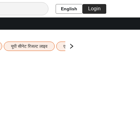
Login
English
यूपी सीनेट रिजल्ट लाइव
एचबीएसई 12वीं का रिजल्ट लाइव
यूपी ब