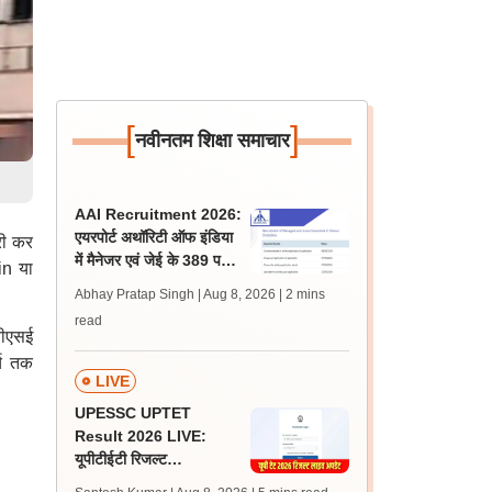
[
]
नवीनतम शिक्षा समाचार
AAI Recruitment 2026:
एयरपोर्ट अथॉरिटी ऑफ इंडिया
री कर
में मैनेजर एवं जेई के 389 पदों
in या
पर निकली भर्ती, आवेदन शुरू
Abhay Pratap Singh | Aug 8, 2026
| 2 mins
read
बीएसई
्च तक
LIVE
UPESSC UPTET
Result 2026 LIVE:
यूपीटीईटी रिजल्ट
@upessc.up.gov.in पर