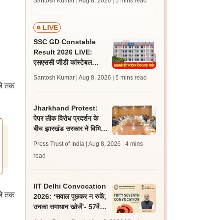
Santosh Kumar | Aug 8, 2026
| 5 mins read
जल्द, जानें लेटेस्ट अपडेट,
पासिंग मार्क्स
LIVE
SSC GD Constable
Result 2026 LIVE:
एसएससी जीडी कांस्टेबल
रिजल्ट कब आएगा? जानें
Santosh Kumar | Aug 8, 2026
| 6 mins read
लेटेस्ट अपडेट, स्कोरकार्ड लिंक
जे तक
Jharkhand Protest:
पेपर लीक विरोध प्रदर्शन के
बीच झारखंड सरकार ने विभिन्न
संगठनों से की बातचीत, गतिरोध
Press Trust of India | Aug 8, 2026
| 4 mins
बरकरार
read
IIT Delhi Convocation
जे तक
2026: ‘सवाल पूछकर न रुकें,
उनका समाधान खोजें’- 57वें
दीक्षांत समारोह में छात्रों से