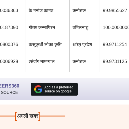
0036863
के मनोज कामत
कर्नाटक
99.9855627
0187390
गौतम कन्नापिरन
तमिलनाडु
100.000000
0800376
कसुकुर्थी लोका कृति
आंध्र प्रदेश
99.9711254
0006929
त्सेवांग नामग्याल
कर्नाटक
99.9731125
EERS360
Add as a preferred
source on google
 SOURCE
[
]
अगली खबर