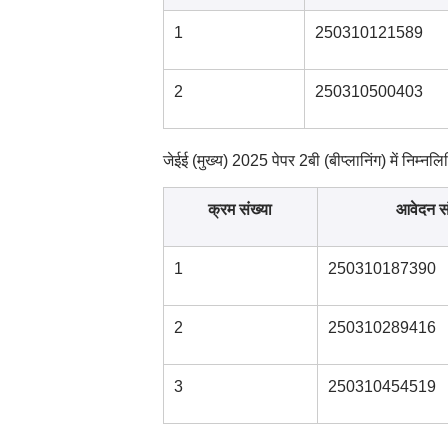
1
250310121589
2
250310500403
जेईई (मुख्य) 2025 पेपर 2बी (बीप्लानिंग) में निम्नल
क्रम संख्या
आवेदन सं
1
250310187390
2
250310289416
3
250310454519