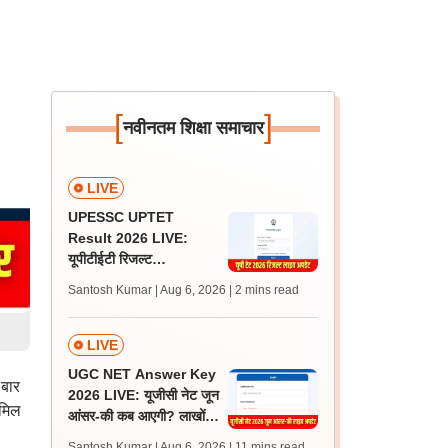
[
]
नवीनतम शिक्षा समाचार
LIVE
UPESSC UPTET
Result 2026 LIVE:
यूपीटीईटी रिजल्ट
@upessc.up.gov.in पर
Santosh Kumar | Aug 6, 2026
| 2 mins read
जल्द, जानें लेटेस्ट अपडेट,
पासिंग मार्क्स
LIVE
UGC NET Answer Key
 बार
2026 LIVE: यूजीसी नेट जून
ामिल
आंसर-की कब आएगी? लाखों
अभ्यर्थी चिंतित, जानें लेटेस्ट
Santosh Kumar | Aug 6, 2026
| 11 mins read