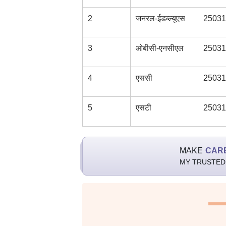
2
जनरल-ईडब्ल्यूएस
25031
3
ओबीसी-एनसीएल
25031
4
एससी
25031
5
एसटी
25031
MAKE
CAR
MY TRUSTED