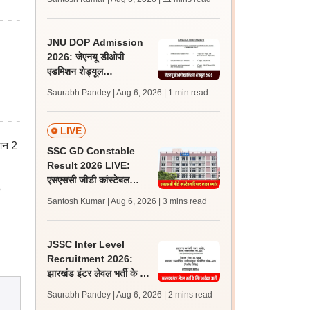
अपडेट्स
JNU DOP Admission
2026: जेएनयू डीओपी
एडमिशन शेड्यूल
jnuee.jnu.ac.in पर जारी,
Saurabh Pandey | Aug 6, 2026
| 1 min read
24 अगस्त को जारी होगी मेरिट
लिस्ट
LIVE
ेशन 2
SSC GD Constable
Result 2026 LIVE:
एसएससी जीडी कांस्टेबल
5
रिजल्ट कब आएगा? जानें
Santosh Kumar | Aug 6, 2026
| 3 mins read
लेटेस्ट अपडेट, स्कोरकार्ड लिंक
JSSC Inter Level
Recruitment 2026:
झारखंड इंटर लेवल भर्ती के लिए
आवेदन जारी, पात्रता मानदंड,
Saurabh Pandey | Aug 6, 2026
| 2 mins read
शुल्क जानें