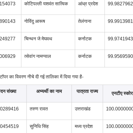
154073
कोटिपल्ली यशवंत सात्विक
आंध्र प्रदेश
99.9827962
890143
गोविंदु आरूष
तेलंगाना
99.9913981
249277
चिन्थन जे मेघवथ
कर्नाटक
99.9741943
006929
त्सेवांग नामग्याल
कर्नाटक
99.9569590
र टॉपर का विवरण नीचे दी गई तालिका में दिया गया है-
दन संख्या
अभ्यर्थी का नाम
पात्रता राज्य
एनटीए स्कोर
0289416
तरुण रावत
उत्तराखंड
100.000000
0454519
सुनिधि सिंह
मध्य प्रदेश
100.000000