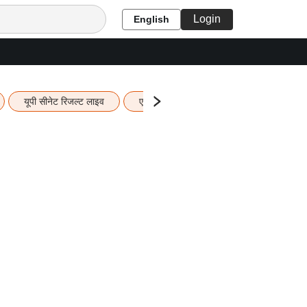
Login
English
यूपी सीनेट रिजल्ट लाइव
एचबीएसई 12वीं का रिजल्ट लाइव
यूपी ब