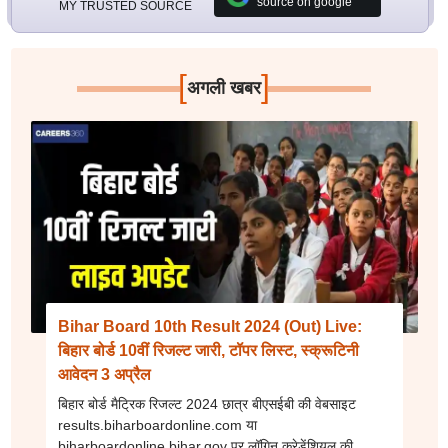
source on google
MY TRUSTED SOURCE
[
]
अगली खबर
Bihar Board 10th Result 2024 (Out) Live:
बिहार बोर्ड 10वीं रिजल्ट जारी, टॉपर लिस्ट, स्क्रूटिनी
आवेदन 3 अप्रैल
बिहार बोर्ड मैट्रिक रिजल्ट 2024 छात्र बीएसईबी की वेबसाइट
results.biharboardonline.com या
biharboardonline.bihar.gov पर लॉगिन क्रेडेंशियल की