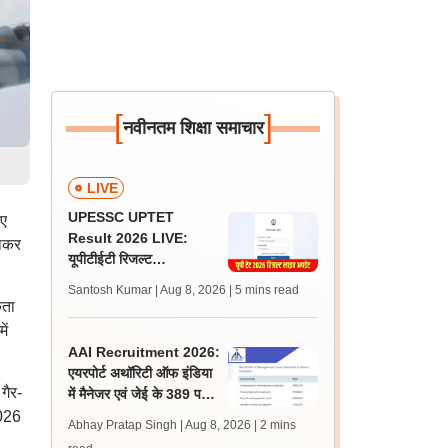
[
]
नवीनतम शिक्षा समाचार
LIVE
UPESSC UPTET
िए
Result 2026 LIVE:
जाकर
यूपीटीईटी रिजल्ट
@upessc.up.gov.in पर
Santosh Kumar | Aug 8, 2026
| 5 mins read
जल्द, जानें लेटेस्ट अपडेट,
कता
पासिंग मार्क्स
ें
AAI Recruitment 2026:
एयरपोर्ट अथॉरिटी ऑफ इंडिया
गैर-
में मैनेजर एवं जेई के 389 पदों
पर निकली भर्ती, आवेदन शुरू
2026
Abhay Pratap Singh | Aug 8, 2026
| 2 mins