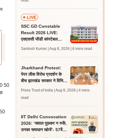
read
यन
LIVE
SSC GD Constable
Result 2026 LIVE:
एसएससी जीडी कांस्टेबल
रिजल्ट कब आएगा? जानें
Santosh Kumar | Aug 8, 2026
| 6 mins read
लेटेस्ट अपडेट, स्कोरकार्ड लिंक
Jharkhand Protest:
पेपर लीक विरोध प्रदर्शन के
बीच झारखंड सरकार ने विभिन्न
50 50
संगठनों से की बातचीत, गतिरोध
Press Trust of India | Aug 8, 2026
| 4 mins
िक
बरकरार
read
 50
IIT Delhi Convocation
2026: ‘सवाल पूछकर न रुकें,
उनका समाधान खोजें’- 57वें
दीक्षांत समारोह में छात्रों से