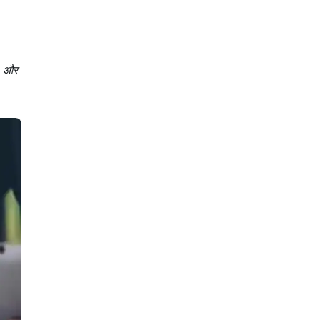
ए) और