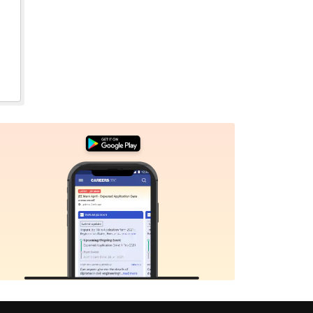
Sign In/Sign Up
We endeavor to keep you informed and help you
choose the right Career path. Sign in and