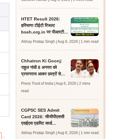
अपडेट्स
HTET Result 2026:
हरियाणा टीईटी रिजल्ट
bseh.org.in पर पीआरटी,
टीजीटी, पीजीटी के लिए जारी;
Abhay Pratap Singh | Aug 6, 2026
| 1 min read
डाउनलोड करें
Chhatron Ki Goonj:
राहुल गांधी 8 अगस्त को
प्रयागराज आकर छात्रों से
करेंगे संवाद - अजय राय
Press Trust of India | Aug 6, 2026
| 2 mins
read
CGPSC SES Admit
Card 2026: सीजीपीएससी
एसईएस एडमिट कार्ड
psc.cg.gov.in पर जारी,
Abhay Pratap Singh | Aug 6, 2026
| 1 min read
परीक्षा 16 अगस्त को होगी