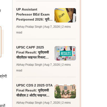
UP Assistant
म
Professor BEd Exam
Postponed 2026: यूपी
असिस्टेंट प्रोफेसर बीएड परीक्षा
Abhay Pratap Singh | Aug 7, 2026
| 2 mins
स्थगित, नई तिथि बाद में
read
UPSC CAPF 2025
Final Result: यूपीएससी
सीएपीएफ फाइनल रिजल्ट
upsc.gov.in पर जारी,
Abhay Pratap Singh | Aug 7, 2026
| 2 mins
350 अभ्यर्थी चयनित
read
्रेणी
UPSC CDS 2 2025 OTA
Final Result: यूपीएससी
सीडीएस 2 ओटीए फाइनल
रिजल्ट upsc.gov.in पर
Abhay Pratap Singh | Aug 7, 2026
| 2 mins
जारी, 483 कैंडिडेट चयनित
ारों